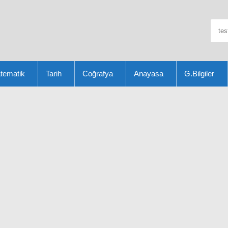
tematik
Tarih
Coğrafya
Anayasa
G.Bilgiler