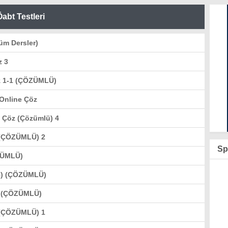
Öabt Testleri
üm Dersler)
z 3
z 1-1 (ÇÖZÜMLÜ)
 Online Çöz
 Çöz (Çözümlü) 4
z (ÇÖZÜMLÜ) 2
Sp
ZÜMLÜ)
-5) (ÇÖZÜMLÜ)
) (ÇÖZÜMLÜ)
z (ÇÖZÜMLÜ) 1