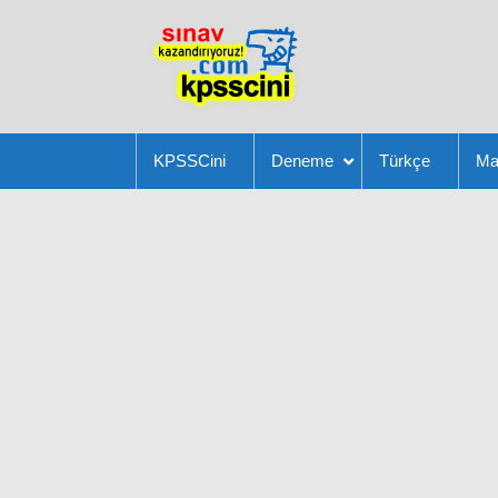
KPSSCini
Deneme
Türkçe
Ma