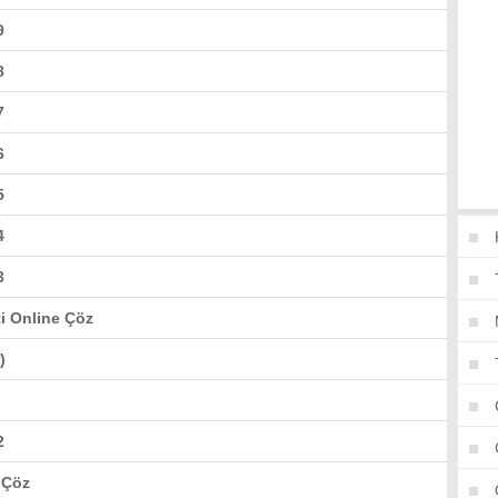
9
8
7
6
5
4
3
ti Online Çöz
)
2
 Çöz