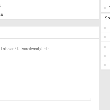
1
18
So
i alanlar
*
ile işaretlenmişlerdir.