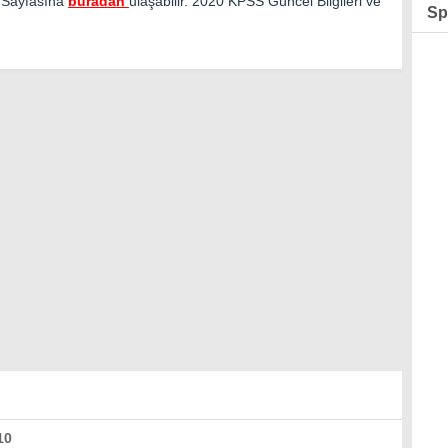
l Sayfasına
buradan
ulaşabilir. 2020 KPSS Güncel Bilgileri ve
Sp
10