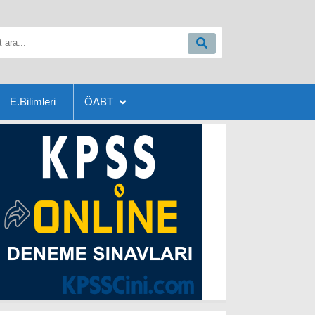
E.Bilimleri
ÖABT