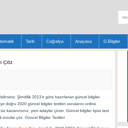
tematik
Tarih
Coğrafya
Anayasa
G.Bilgiler
ı Çöz
lirsiniz. Şimdilik 2013’e göre hazırlanan güncel bilgiler
e doğru 2020 güncel bilgiler testleri sorularını online
iz kazanırsınız, yeni adaylar çözer. Güncel bilgiler kpss test
i sorular çöz. Güncel Bilgiler Testleri