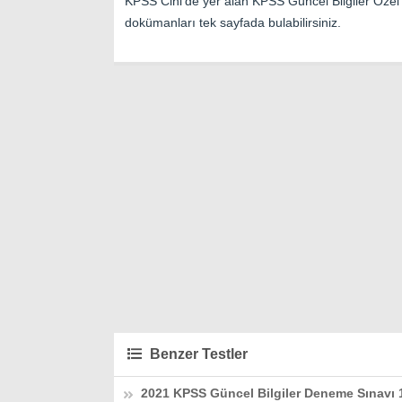
KPSS Cini’de yer alan KPSS Güncel Bilgiler Öze
dokümanları tek sayfada bulabilirsiniz.
Benzer Testler
2021 KPSS Güncel Bilgiler Deneme Sınavı 