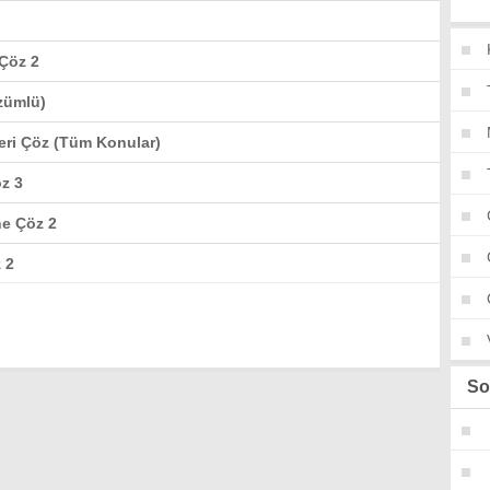
Çöz 2
zümlü)
eri Çöz (Tüm Konular)
z 3
ne Çöz 2
 2
So