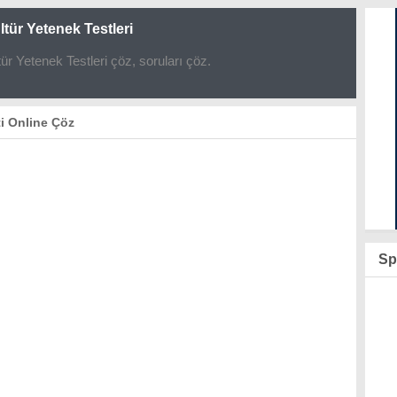
tür Yetenek Testleri
r Yetenek Testleri çöz, soruları çöz.
ti Online Çöz
Sp