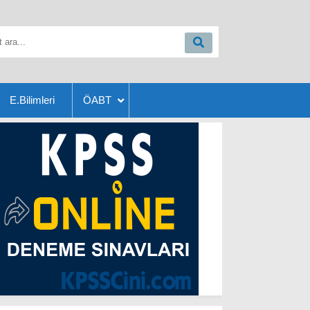
E.Bilimleri
ÖABT