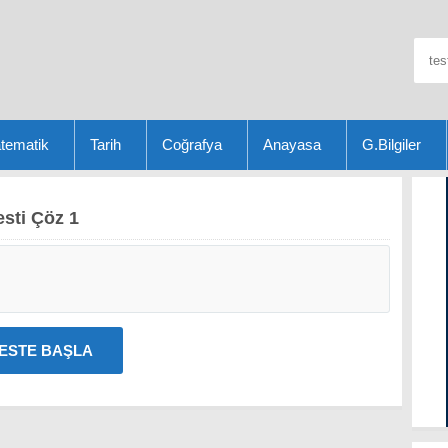
tematik
Tarih
Coğrafya
Anayasa
G.Bilgiler
esti Çöz 1
ESTE BAŞLA