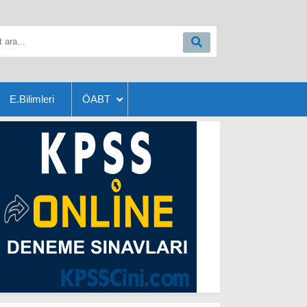
E.Bilimleri
ÖABT