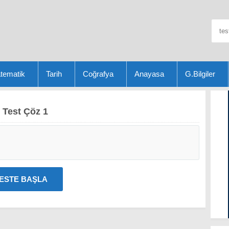
tematik
Tarih
Coğrafya
Anayasa
G.Bilgiler
 Test Çöz 1
ESTE BAŞLA