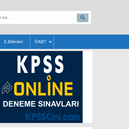
E.Bilimleri
ÖABT