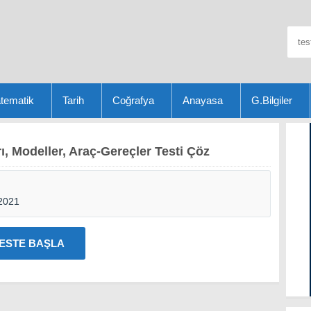
tematik
Tarih
Coğrafya
Anayasa
G.Bilgiler
, Modeller, Araç-Gereçler Testi Çöz
2021
ESTE BAŞLA